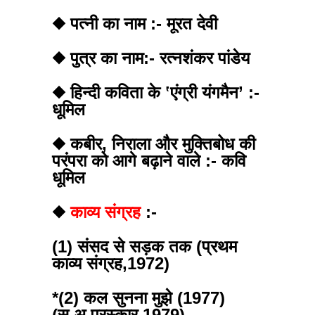
◆ पत्नी का नाम :- मूरत देवी
◆ पुत्र का नाम:- रत्नशंकर पांडेय
◆ हिन्दी कविता के ‛एंग्री यंगमैन’ :-
धूमिल
◆ कबीर, निराला और मुक्तिबोध की
परंपरा को आगे बढ़ाने वाले :- कवि
धूमिल
◆
काव्य संग्रह
:-
(1) संसद से सड़क तक (प्रथम
काव्य संग्रह,1972)
*(2) कल सुनना मुझे (1977)
(स.अ.पुरस्कार,1979)