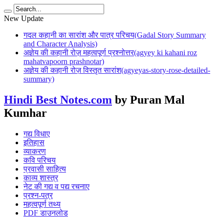
New Update
गदल कहानी का सारांश और पात्र परिचय(Gadal Story Summary
and Character Analysis)
अज्ञेय की कहानी रोज़ महत्वपूर्ण प्रश्नोत्तर(agyey ki kahani roz
mahatvapoorn prashnotar)
अज्ञेय की कहानी रोज़ विस्तृत सारांश(agyeyas-story-rose-detailed-
summary)
Hindi Best Notes.com
by Puran Mal
Kumhar
गद्य विधाए
इतिहास
व्याकरण
कवि परिचय
प्रवासी साहित्य
काव्य शास्त्र
नेट की गद्य व पद्य रचनाए
प्रश्न-पत्र
महत्वपूर्ण तथ्य
PDF डाउनलोड