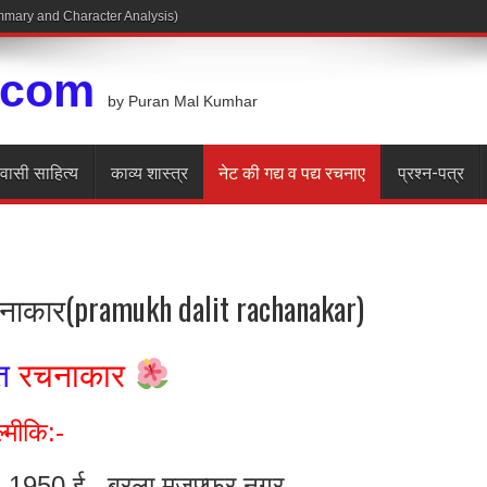
.com
by Puran Mal Kumhar
रवासी साहित्य
काव्य शास्त्र
नेट की गद्य व पद्य रचनाए
प्रश्न-पत्र
नाकार(pramukh dalit rachanakar)
त
रचनाकार
्मीकि:-
, 1950 ई. ,बरला मुजफ्फर नगर