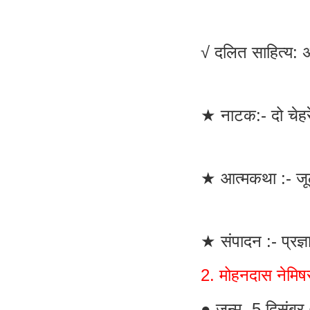
√ दलित साहित्य: अ
★ नाटक:- दो चेहर
★ आत्मकथा :- जू
★ संपादन :- प्रज्ञ
2. मोहनदास नेमिष
● जन्म- 5 दिसंबर 