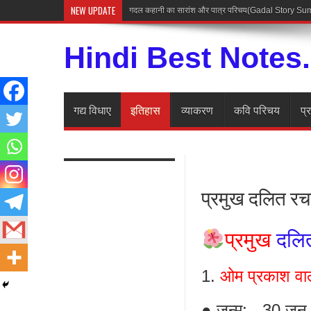
NEW UPDATE
अज्ञेय की कहानी रोज़ महत
Hindi Best Notes
गद्य विधाए
इतिहास
व्याकरण
कवि परिचय
प्
प्रमुख दलित रच
प्रमुख
दलि
1.
ओम प्रकाश वाल
● जन्म:- 30 जून