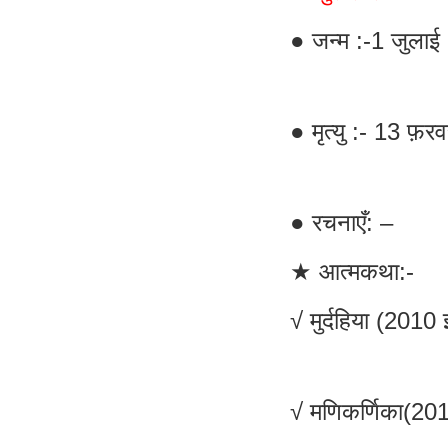
● जन्म :-1 जुलाई
● मृत्यु :- 13 फ़
● रचनाएँ: –
★ आत्मकथा:-
√ मुर्दहिया (2010 
√ मणिकर्णिका(2014