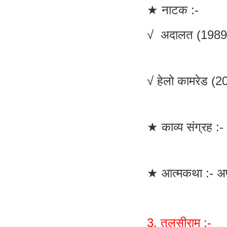
★ नाटक :-
√ अदालत (1989 
√ हेलो कामरेड (2
★ काव्य संग्रह 
★ आत्मकथा :- अपन
3. तुलसीराम :-