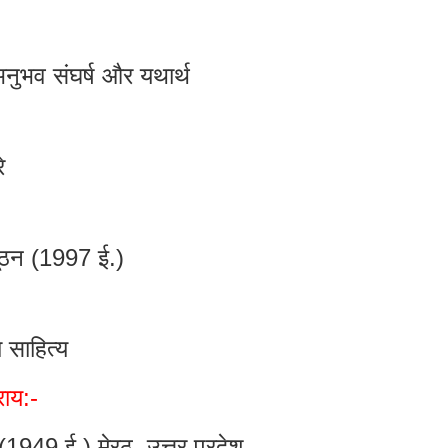
नुभव संघर्ष और यथार्थ
े
ठन (1997 ई.)
ा साहित्य
राय:-
(1949 ई.) मेरठ, उत्तर प्रदेश