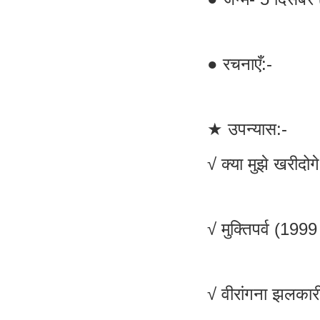
● रचनाएँ:-
★ उपन्यास:-
√ क्या मुझे खरीदो
√ मुक्तिपर्व (1999
√ वीरांगना झलकार