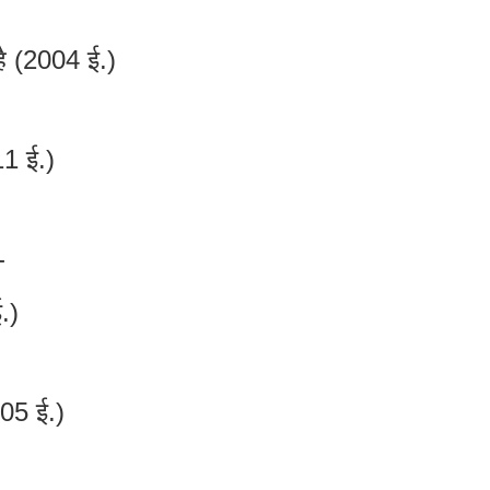
ै (2004 ई.)
11 ई.)
-
.)
05 ई.)