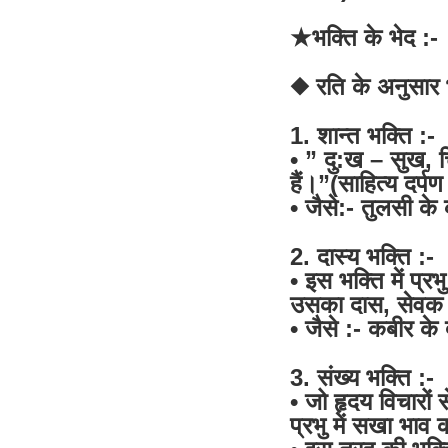
★भक्ति के भेद :-
◆ रति के अनुसार भक
1. शान्त भक्ति :-
• ” दु:ख – सुख, च
हैं।”(साहित्य दर्प
• जैसे:- तुलसी के 
2. दास्य भक्ति :-
• इस भक्ति में प्
उसका दास, सेवक
• जैसे :- कबीर के दो
3. संख्य भक्ति :-
• जो हृदय विचारों 
प्रभु में सखा भाव 