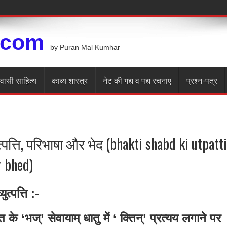
.com
by Puran Mal Kumhar
रवासी साहित्य
काव्य शास्त्र
नेट की गद्य व पद्य रचनाए
प्रश्न-पत्र
्पत्ति, परिभाषा और भेद (bhakti shabd ki utpatti
r bhed)
त्पत्ति :-
त के ‘भज्’ सेवायाम् धातु में ‘ क्तिन्’ प्रत्यय लगाने पर