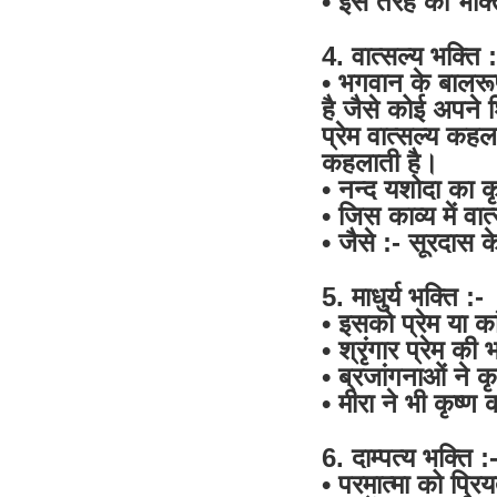
• इस तरह की भक्त
4. वात्सल्य भक्ति :
• भगवान के बालरू
है जैसे कोई अपने 
प्रेम वात्सल्य कह
कहलाती है।
• नन्द यशोदा का कृ
• जिस काव्य में वा
• जैसे :- सूरदास के
5. माधुर्य भक्ति :-
• इसको प्रेम या का
• श्रृंगार प्रेम की
• ब्रजांगनाओं ने क
• मीरा ने भी कृष्ण
6. दाम्पत्य भक्ति :
• परमात्मा को प्र