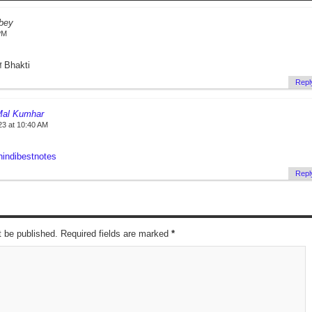
bey
PM
ि Bhakti
Repl
Mal Kumhar
23 at 10:40 AM
/hindibestnotes
Repl
t be published. Required fields are marked
*