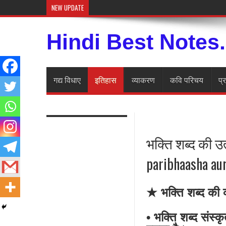
NEW UPDATE
अज्ञेय की कहानी रोज़ महत्वपूर
Hindi Best Notes
गद्य विधाए
इतिहास
व्याकरण
कवि परिचय
प्
भक्ति शब्द की उत
paribhaasha au
★ भक्ति शब्द की व्यु
• भक्ति शब्द संस्कृ