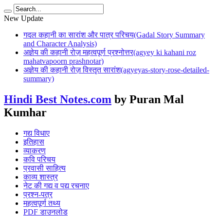
New Update
गदल कहानी का सारांश और पात्र परिचय(Gadal Story Summary
and Character Analysis)
अज्ञेय की कहानी रोज़ महत्वपूर्ण प्रश्नोत्तर(agyey ki kahani roz
mahatvapoorn prashnotar)
अज्ञेय की कहानी रोज़ विस्तृत सारांश(agyeyas-story-rose-detailed-
summary)
Hindi Best Notes.com
by Puran Mal
Kumhar
गद्य विधाए
इतिहास
व्याकरण
कवि परिचय
प्रवासी साहित्य
काव्य शास्त्र
नेट की गद्य व पद्य रचनाए
प्रश्न-पत्र
महत्वपूर्ण तथ्य
PDF डाउनलोड