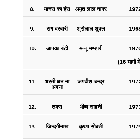
8.
मानस का हंस
अमृत लाल नागर
1972
9.
राग दरबारी
श्रीलाल शुक्ल
1968
10.
आपका बंटी
मन्नू भण्डारी
1970
(16 भागों मे
11.
धरती धन ना
जगदीश चन्द्र
1972
अपना
12.
तमस
भीष्म साहनी
1973
13.
जिन्दगीनामा
कृष्णा सोबती
1979