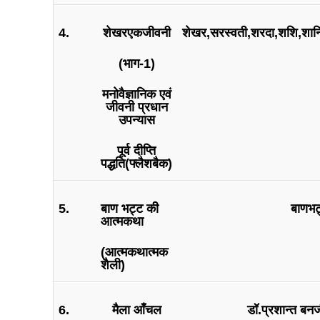
4.
शेखरएकजीवनी
शेखर,सरस्वती,शरदा,शशि,शान्
(भाग-1)
मनोवैज्ञानिक एवं
जीवनी प्रधान
उपन्यास
पूर्व दीप्ति
पद्धति(फ्लैशबैक)
5.
बाण भट्ट की
बाणभट
आत्मकथा
(आत्मकथात्मक
शैली)
6.
मैला आँचल
डॉ.प्रशान्त बन