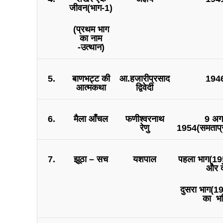
जीवन(भाग-1)
(प्रथम भाग
का नाम
-उत्थान)
5.
बाणभट्ट की
आ.हजारीप्रसाद
1946
आत्मकथा
द्विवेदी
6.
मैला आँचल
फणीश्वरनाथ
9 अग
रेणु
1954(समताप्र
7.
झूठा – सच
यशपाल
पहला भाग(19
और द
दुसरा भाग(1
का भव