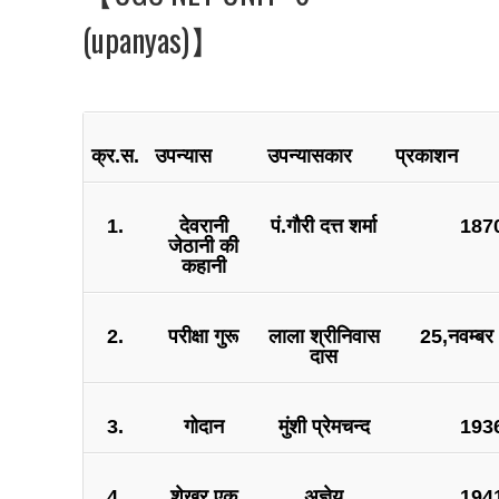
(upanyas)】
क्र.स.
उपन्यास
उपन्यासकार
प्रकाशन
1.
देवरानी
पं.गौरी दत्त शर्मा
1870
जेठानी की
कहानी
2.
परीक्षा गुरू
लाला श्रीनिवास
25,नवम्बर
दास
3.
गोदान
मुंशी प्रेमचन्द
1936
4.
शेखर एक
अज्ञेय
1941