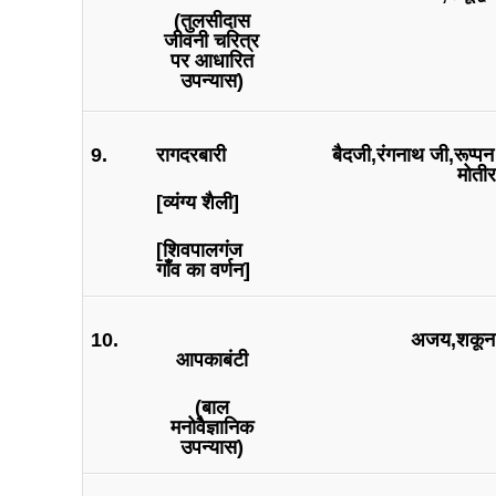
(तुलसीदास
जीवनी चरित्र
पर आधारित
उपन्यास)
9.
रागदरबारी
बैदजी,रंगनाथ जी,रूप्प
मोती
[व्यंग्य शैली]
[शिवपालगंज
गाँव का वर्णन]
10.
अजय,शकून,ब
आपकाबंटी
(बाल
मनोवैज्ञानिक
उपन्यास)