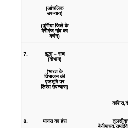
(आंचलिक
उपन्याय)
(पूर्णिया जिले के
मेरीगंज गांव का
वर्णन)
7.
झूठा – सच
(दोभाग)
(भारत के
विभाजन की
पृष्ठभूमि पर
लिखा उपन्यास)
कशिरा,दौ
8.
मानस का हंस
तुलसीदा
बेनीमाधव,रामूद्व