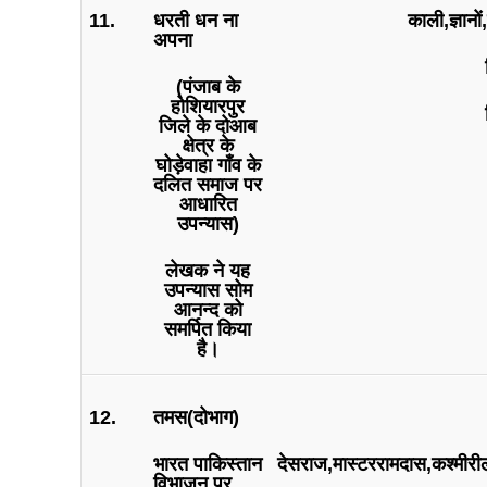
11.
धरती धन ना
काली,ज्ञानो
अपना
(पंजाब के
होशियारपुर
जिले के दोआब
क्षेत्र के
घोड़ेवाहा गाँव के
दलित समाज पर
आधारित
उपन्यास)
लेखक ने यह
उपन्यास सोम
आनन्द को
समर्पित किया
है।
12.
तमस(दोभाग)
भारत पाकिस्तान
देसराज,मास्टररामदास,कश्मीरी
विभाजन पर