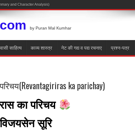
Summary and Character Analysis)
.com
by Puran Mal Kumhar
रवासी साहित्य
काव्य शास्त्र
नेट की गद्य व पद्य रचनाए
प्रश्न-पत्र
 परिचय(Revantagiriras ka parichay)
रिरास का परिचय
विजयसेन सूरि