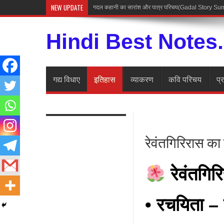
NEW UPDATE
गदल कहानी का सारांश और पात्र परिचय(Gadal Story 
Hindi Best Notes
गद्य विधाए
इतिहास
व्याकरण
कवि परिचय
प्
रेवंतगिरिरास का
रेवंतगि
• रचयिता – 