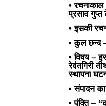
•
रचनाकाल –
प्रसाद गुप्त
• इसकी रचना
• कुल छन्द 
•
विषय – इसम
रेवंतगिरी तीर
स्थापना घट
• संपादन कार
•
पंक्ति – 