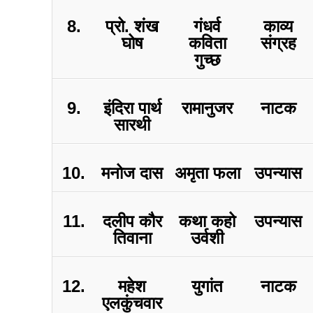
8.
प्रो. शंख
गंधर्व
काव्य
घोष
कविता
संग्रह
गुच्छ
9.
इंदिरा पार्थ
रामानुजर
नाटक
सारथी
10.
मनोज दास
अमृता फला
उपन्यास
11.
दलीप कौर
कथा कहो
उपन्यास
तिवाना
उर्वशी
12.
महेश
युगांत
नाटक
एलकुंचवार