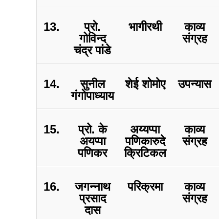
13.
प्रो.
भागीरथी
काव्य
गोविन्द
संग्रह
चंद्र पांडे
14.
सुनील
शेई शोमोए
उपन्यास
गंगोपाध्याय
15.
प्रो. के
अय्यप्पा
काव्य
अयप्पा
पणिकारुदे
संग्रह
पणिकर
क्रिटिकल
16.
जगन्नाथ
परिक्रमा
काव्य
प्रसाद
संग्रह
दास