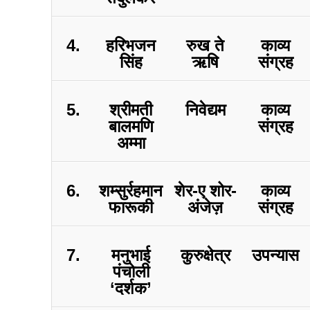
4.
हरिभजन
रुख ते
काव्य
सिंह
ऋषि
संग्रह
5.
श्रीमती
निवेद्यम
काव्य
बालमणि
संग्रह
अम्मा
6.
शम्सुर्रहमान
शेर-ए शोर-
काव्य
फारूकी
अंजेज़
संग्रह
7.
मनुभाई
कुरुक्षेत्र
उपन्यास
पंचोली
‘दर्शक’