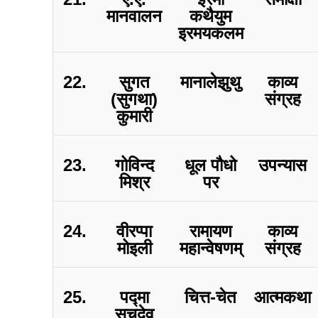
मानवालन
कथैयुम
इरमयकलम
22.
सुगत
मानालेझुथु
काव्य
(सुगथा)
संग्रह
कुमारी
23.
गोविन्द
धूल पौधो
उपन्यास
मिश्र
पर
24.
वीरप्पा
रामायण
काव्य
मोइली
महान्वेषणम्
संग्रह
25.
पद्मा
चित्त-चेत
आत्मकथा
सचदेव