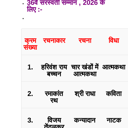
36वें सरस्वती सम्मान , 2026 के
लिए :-
क्रम
रचनाकार
रचना
विधा
संख्या
1.
हरिवंश राय
चार खंडों में
आत्मकथा
बच्चन
आत्मकथा
2.
रमाकांत
श्री राधा
कविता
रथ
3.
विजय
कन्यादान
नाटक
तेंदुलकर