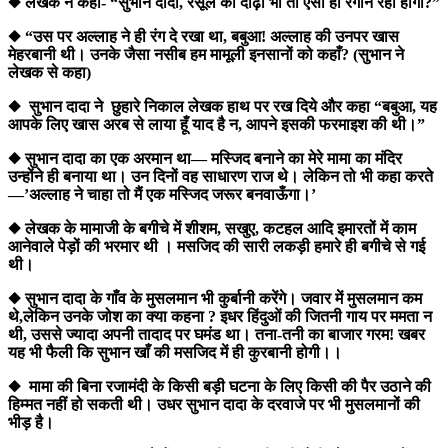
◆ लेखक ने कहा- “सुभान दादा, रसूल की दाढ़ी भी तो ऐसी ही रंगीन रही होगी?”
◆ “उस पर अल्लाह ने ही रंग दे रखा था, बबुआ! अल्लाह की उनपर खास
मेहरबानी थी। उनके जैसा नसीब हम मामूली इनसानों को कहाँ? (सुभान ने
लेखक से कहा)
◆ सुभान दादा ने छुहारे निकाल लेखक हाथ पर रख दिये और कहा “बबुआ, यह
आपके लिए खास अरब से लाया हूँ याद है न, आपने इसकी फरमाइश की थी।”
◆ सुभान दादा का एक अरमान था— मस्जिद बनाने का मेरे मामा का मंदिर
उन्होंने ही बनाया था। उन दिनों वह साधारण राज थे। लेकिन तो भी कहा करते
—’अल्लाह ने चाहा तो मैं एक मस्जिद जरूर बनवाऊँगा।’
◆ लेखक के मामाजी के बगीचे में शीशम, सखुए, कटहल आदि इमारतों में काम
आनेवाले पेड़ों की भरमार थी । मसजिद की सारी लकड़ी हमारे ही बगीचे से गई
थी।
◆ सुभान दादा के गाँव के मुसलमान भी कुर्बानी करेंगे। जवार में मुसलमान कम
थे,लेकिन उनके जोश का क्या कहना ? इधर हिंदुओं की जितनी गाय पर ममता न
थी, उससे ज्यादा अपनी तादाद पर घमंड था। तना-तनी का बाजार गरम! खबर
यह भी फैली कि सुभान खाँ की मसजिद में ही कुरबानी होगी।।
◆ मामा की बिना रजामंदी के किसी बड़ी घटना के लिए किसी की पैर उठाने की
हिम्मत नहीं हो सकती थी। उधर सुभान दादा के दरवाजे पर भी मुसलमानों की
भीड़ है।