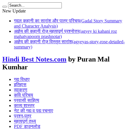
New Update
गदल कहानी का सारांश और पात्र परिचय(Gadal Story Summary
and Character Analysis)
अज्ञेय की कहानी रोज़ महत्वपूर्ण प्रश्नोत्तर(agyey ki kahani roz
mahatvapoorn prashnotar)
अज्ञेय की कहानी रोज़ विस्तृत सारांश(agyeyas-story-rose-detailed-
summary)
Hindi Best Notes.com
by Puran Mal
Kumhar
गद्य विधाए
इतिहास
व्याकरण
कवि परिचय
प्रवासी साहित्य
काव्य शास्त्र
नेट की गद्य व पद्य रचनाए
प्रश्न-पत्र
महत्वपूर्ण तथ्य
PDF डाउनलोड