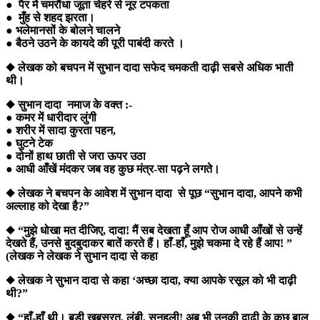
● पैर में चमरौंधा जूता चेहरे से नूर टपकता
● मुँह से शहद झरता।
● भलेमानसों के बोलने चालने
● बैठने उठने के कायदे की पूरी पाबंदी करते ।
◆ लेखक को बचपन में सुभान दादा सफेद चमकती दाढ़ी सबसे अधिक भाती
थी।
◆ सुभान दादा नमाज के वक्त :-
● कमर में धारीदार लुंगी
● शरीर में सादा कुरता पहन,
● घुटने टेक
● दोनों हाथ छाती से जरा ऊपर उठा
● आधी आँखें मंदकर जब वह कुछ मंत्र-सा पढ़ने लगते।
◆ लेखक ने बचपन के आवेश में सुभान दादा से पूछ “सुभान दादा, आपने कभी
अल्लाह को देखा है?”
◆ “मुझे धोखा मत दीजिए, दादा! मैं सब देखता हूँ आप रोज आधी आँखों से उन्हें
देखते हैं, उनसे बुदबुदाकर बातें करते हैं। हाँ-हाँ, मुझे चकमा दे रहे हैं आप! ”
(लेखक ने लेखक ने सुभान दादा से कहा
◆ लेखक ने सुभान दादा से कहा ‘अच्छा दादा, क्या आपके रसूल को भी दाढ़ी
थी?”
◆ “हाँ-हाँ थी। बड़ी खूबसूरत, लंबी, सुनहली! अब भी उनकी दाढ़ी के कुछ बाल