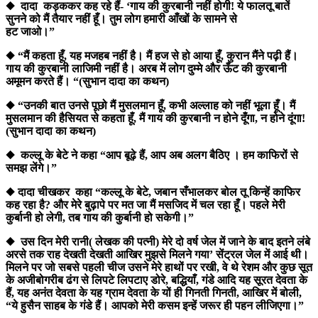
◆ दादा कड़ककर कह रहे हैं- ‘गाय की कुरबानी नहीं होगी! ये फालतू बातें
सुनने को मैं तैयार नहीं हूँ। तुम लोग हमारी आँखों के सामने से
हट जाओ।”
◆ “मैं कहता हूँ, यह मजहब नहीं है। मैं हज से हो आया हूँ, कुरान मैंने पढ़ी हैं।
गाय की कुरबानी लाजिमी नहीं है। अरब में लोग दुम्मे और ऊँट की कुरबानी
अमूमन करते हैं। “(सुभान दादा का कथन)
◆ “उनकी बात उनसे पूछो मैं मुसलमान हूँ, कभी अल्लाह को नहीं भूला हूँ। मैं
मुसलमान की हैसियत से कहता हूँ, मैं गाय की कुरबानी न होने दूँगा, न होने दूंगा!
(सुभान दादा का कथन)
◆ कल्लू के बेटे ने कहा “आप बूढ़े हैं, आप अब अलग बैठिए । हम काफिरों से
समझ लेंगे।”
◆ दादा चीखकर कहा “कल्लू के बेटे, जबान सँभालकर बोल तू किन्हें काफिर
कह रहा है? और मेरे बुढ़ापे पर मत जा मैं मसजिद में चल रहा हूँ। पहले मेरी
कुर्बानी हो लेगी, तब गाय की कुर्बानी हो सकेगी।”
◆ उस दिन मेरी रानी( लेखक की पत्नी) मेरे दो वर्ष जेल में जाने के बाद इतने लंबे
अरसे तक राह देखती देखती आखिर मुझसे मिलने गया’ सेंट्रल जेल में आई थी।
मिलने पर जो सबसे पहली चीज उसने मेरे हाथों पर रखी, वे थे रेशम और कुछ सूत
के अजीबोगरीब ढंग से लिपटे लिपटाए डोरे, बद्धियाँ, गंडे आदि यह सूरत देवता के
हैं, यह अनंत देवता के यह ग्राम देवता के यों ही गिनती गिनती, आखिर में बोली,
“ये हुसैन साहब के गंडे हैं। आपको मेरी कसम इन्हें जरूर ही पहन लीजिएगा।”