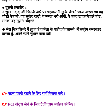
● दूसरी तसवीर :-
√ सुभान दादा की जिनके कंधे पर चढ़कर मैं मुहर्रम देखने जाया करता था वह
चौड़ी पेशानी, वह सुफेद दाढ़ी, वे ममता भरी आँखें, वे शहद टपकानेवाले होंठ,
उनका वह नूरानी चेहरा!
◆ मेरा सिर सिज्दे में झुका है कर्बला के शहीद के सामने! मैं सप्रेम नमस्कार
करता हूँ- अपने प्यारे सुभान दादा को!
👉
पढ़ना जारी रखने के लिए यहाँ क्लिक करे।
👉
Pdf नोट्स लेने के लिए टेलीग्राम ज्वांइन कीजिए।