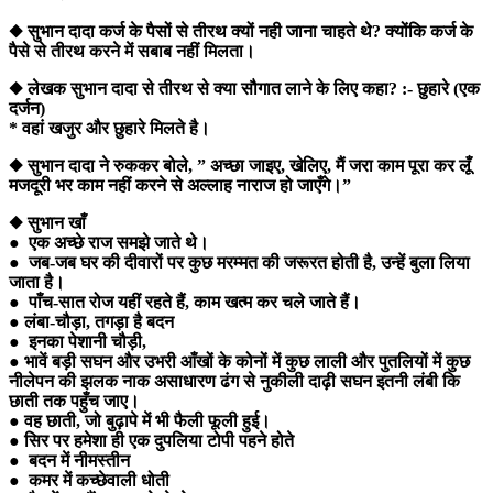
◆ सुभान दादा कर्ज के पैसों से तीरथ क्यों नही जाना चाहते थे? क्योंकि कर्ज के
पैसे से तीरथ करने में सबाब नहीं मिलता।
◆ लेखक सुभान दादा से तीरथ से क्या सौगात लाने के लिए कहा? :- छुहारे (एक
दर्जन)
* वहां खजुर और छुहारे मिलते है।
◆ सुभान दादा ने रुककर बोले, ” अच्छा जाइए, खेलिए, मैं जरा काम पूरा कर लूँ
मजदूरी भर काम नहीं करने से अल्लाह नाराज हो जाएँगे।”
◆ सुभान खाँ
● एक अच्छे राज समझे जाते थे।
● जब-जब घर की दीवारों पर कुछ मरम्मत की जरूरत होती है, उन्हें बुला लिया
जाता है।
● पाँच-सात रोज यहीं रहते हैं, काम खत्म कर चले जाते हैं।
● लंबा-चौड़ा, तगड़ा है बदन
● इनका पेशानी चौड़ी,
● भावें बड़ी सघन और उभरी आँखों के कोनों में कुछ लाली और पुतलियों में कुछ
नीलेपन की झलक नाक असाधारण ढंग से नुकीली दाढ़ी सघन इतनी लंबी कि
छाती तक पहुँच जाए।
● वह छाती, जो बुढ़ापे में भी फैली फूली हुई।
● सिर पर हमेशा ही एक दुपलिया टोपी पहने होते
● बदन में नीमस्तीन
● कमर में कच्छेवाली धोती