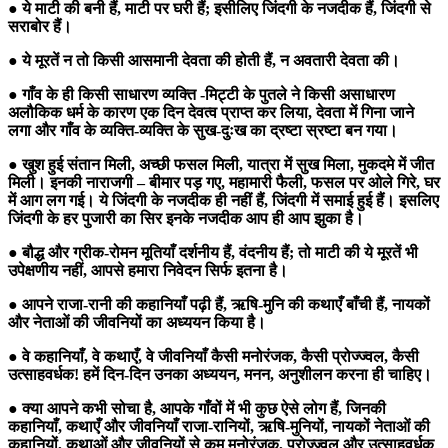
● ये माटी की बनी हैं, माटी पर घरी हैं; इसीलिए जिंदगी के नजदीक हैं, जिंदगी से
सराबोर हैं।
● ये मूरतें न तो किसी आसमानी देवता की होती हैं, न अवतारी देवता की।
● गाँव के ही किसी साधारण व्यक्ति -मिट्टी के पुतले ने किसी असाधारण
अलौकिक धर्म के कारण एक दिन देवत्व प्राप्त कर लिया, देवता में गिना जाने
लगा और गाँव के व्यक्ति-व्यक्ति के सुख-दुःख का द्रष्टा स्रष्टा बन गया।
● खुश हुई संतान मिली, अच्छी फसल मिली, यात्रा में सुख मिला, मुकदमे में जीत
मिली। इनकी नाराजगी – बीमार पड़ गए, महामारी फैली, फसल पर ओले गिरे, घर
में आग लग गई। ये जिंदगी के नजदीक ही नहीं हैं, जिंदगी में समाई हुई हैं। इसलिए
जिंदगी के हर पुजारी का सिर इनके नजदीक आप ही आप झुका है।
● बौद्ध और ग्रीक-रोमन मूतियाँ दर्शनीय हैं, वंदनीय हैं; तो माटी की ये मूरतें भी
उपेक्षणीय नहीं, आपसे हमारा निवेदन सिर्फ इतना है।
● आपने राजा-रानी की कहानियाँ पढ़ी हैं, ऋषि-मुनि की कथाएँ बाँची हैं, नायकों
और नेताओं की जीवनियों का अध्ययन किया है।
● वे कहानियाँ, वे कथाएँ, वे जीवनियाँ कैसी मनोरंजक, कैसी प्रोज्ज्वल, कैसी
उत्साहवर्धक! हमें दिन-दिन उनका अध्ययन, मनन, अनुशीलन करना ही चाहिए।
● क्या आपने कभी सोचा है, आपके गाँवों में भी कुछ ऐसे लोग हैं, जिनकी
कहानियाँ, कथाएँ और जीवनियाँ राजा-रानियों, ऋषि-मुनियों, नायकों नेताओं की
कहानियों, कथाओं और जीवनियों से कम मनोरंजक, प्रोज्ज्वल और उत्साहवर्धक