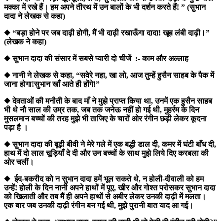
मक्का में रखे हैं। हम अपने तीरथ में उन बालों के भी दर्शन करते हैं! ” (सुभान
दादा ने लेखक से कहा)
◆ “बड़ा होने पर जब दाढ़ी होगी, मैं भी दाढ़ी रखाऊँगा दादा! खूब लंबी दाढ़ी।”
(लेखक ने कहा)
◆ सुभान दादा की संसार में सबसे प्यारी दो चीजें :- काम और अल्लाह
◆ नानी ने लेखक से कहा, “सवेरे नहा, खा लो, आज तुम्हें हुसैन साहब के पैक में
जाना होगा!सुभान खाँ आते ही होंगे!”
◆ देवताओं की मनौती के बाद माँ ने मुझे प्राप्त किया था, उनमें एक हुसैन साहब
भी थे नौ साल की उम्र तक, जब तक जनेऊ नहीं हो गई थी, मुहर्रम के दिन
मुसलमान बच्चों की तरह मुझे भी ताजिए के चारों ओर रंगीन छड़ी लेकर कूदना
पड़ा है ।
◆ सुभान दादा की बूढ़ी बीवी ने मेरे गले में एक बद्धी डाल दी, कमर में घंटी बाँध दी,
हाथ में दो लाल चूड़ियाँ दे दी और उन बच्चों के साथ मुझे लिये दिए करबला की
ओर चलीं।
◆ ईद-बकरीद को न सुभान दादा हमें भूल सकते थे, न होली-दीवाली को हम
उन्हें! होली के दिन नानी अपने हाथों में पूए, खीर और गोश्त परोसकर सुभान दादा
को खिलाती और तब मैं ही अपने हाथों से अबीर लेकर उनकी दाढ़ी में मलता।
एक बार जब उनकी दाढ़ी रंगीन बन गई थी, मुझे पुरानी बात याद आ गई।