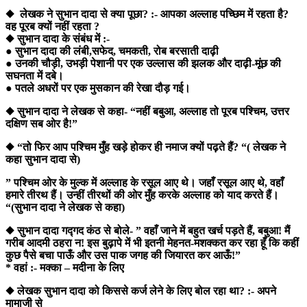
◆ लेखक ने सुभान दादा से क्या पूछा? :- आपका अल्लाह पच्छिम में रहता है?
वह पूरब क्यों नहीं रहता ?
◆ सुभान दादा के संबंध में :-
● सुभान दादा की लंबी,सफेद, चमकती, रोब बरसाती दाढ़ी
● उनकी चौड़ी, उभड़ी पेशानी पर एक उल्लास की झलक और दाढ़ी-मूंछ की
सघनता में दबे।
● पतले अधरों पर एक मुसकान की रेखा दौड़ गई।
◆ सुभान दादा ने लेखक से कहा- “नहीं बबुआ, अल्लाह तो पूरब पश्चिम, उत्तर
दक्षिण सब ओर है!”
◆ “तो फिर आप पश्चिम मुँह खड़े होकर ही नमाज क्यों पढ़ते हैं? “( लेखक ने
कहा सुभान दादा से)
” पश्चिम ओर के मुल्क में अल्लाह के रसूल आए थे। जहाँ रसूल आए थे, वहाँ
हमारे तीरथ हैं। उन्हीं तीरथों की ओर मुँह करके अल्लाह को याद करते हैं।
“(सुभान दादा ने लेखक से कहा)
◆ सुभान दादा गद्गद कंठ से बोले- ” वहाँ जाने में बहुत खर्च पड़ते हैं, बबुआ! मैं
गरीब आदमी ठहरा न! इस बुढ़ापे में भी इतनी मेहनत-मशक्कत कर रहा हूँ कि कहीं
कुछ पैसे बचा पाऊँ और उस पाक जगह की जियारत कर आऊँ!”
* वहां :- मक्का – मदीना के लिए
◆ लेखक सुभान दादा को किससे कर्ज लेने के लिए बोल रहा था? :- अपने
मामाजी से