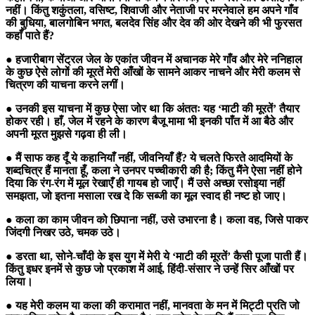
नहीं। किंतु शकुंतला, वसिष्ट, शिवाजी और नेताजी पर मरनेवाले हम अपने गाँव
की बुधिया, बालगोबिन भगत, बलदेव सिंह और देव की ओर देखने की भी फुरसत
कहाँ पाते हैं?
● हजारीबाग सेंट्रल जेल के एकांत जीवन में अचानक मेरे गाँव और मेरे ननिहाल
के कुछ ऐसे लोगों की मूरतें मेरी आँखों के सामने आकर नाचने और मेरी कलम से
चित्रण की याचना करने लगीं।
● उनकी इस याचना में कुछ ऐसा जोर था कि अंततः यह ‘माटी की मूरतें’ तैयार
होकर रही। हाँ, जेल में रहने के कारण बैजू मामा भी इनकी पाँत में आ बैठे और
अपनी मूरत मुझसे गढ़वा ही ली।
● मैं साफ कह दूँ ये कहानियाँ नहीं, जीवनियाँ हैं? ये चलते फिरते आदमियों के
शब्दचित्र हैं मानता हूँ, कला ने उनपर पच्चीकारी की है; किंतु मैंने ऐसा नहीं होने
दिया कि रंग-रंग में मूल रेखाएँ ही गायब हो जाएँ। मैं उसे अच्छा रसोइया नहीं
समझता, जो इतना मसाला रख दे कि सब्जी का मूल स्वाद ही नष्ट हो जाए।
● कला का काम जीवन को छिपाना नहीं, उसे उभारना है। कला वह, जिसे पाकर
जिंदगी निखर उठे, चमक उठे।
● डरता था, सोने-चाँदी के इस युग में मेरी ये ‘माटी की मूरतें’ कैसी पूजा पाती हैं।
किंतु इधर इनमें से कुछ जो प्रकाश में आई, हिंदी-संसार ने उन्हें सिर आँखों पर
लिया।
● यह मेरी कलम या कला की करामात नहीं, मानवता के मन में मिट्टी प्रति जो