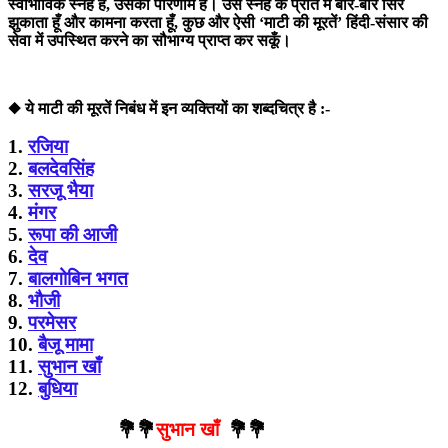
स्वाभाविक स्नेह है, उसका परिणाम है। उस स्नेह के प्रति मैं बार-बार सिर
झुकाता हूँ और कामना करता हूँ, कुछ और ऐसी ‘माटी की मूरतें’ हिंदी-संसार की
सेवा में उपस्थित करने का सौभाग्य प्राप्त कर सकूँ।
◆ ये माटी की मूरतें निबंध में इन व्यक्तियों का शब्दचित्र है :-
1.
रजिया
2.
बलदेवसिंह
3.
सरजू भैया
4.
मंगर
5.
रूपा की आजी
6.
देव
7.
बालगोबिन भगत
8.
भौजी
9.
परमेसर
10.
बैजू मामा
11.
सुभान खाँ
12.
बुधिया
💐💐
सुभान खाँ
💐💐