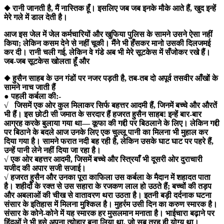
◆ रानी जानती है, मैं नास्तिक हूँ। इसलिए जब जब इनके मौके आते हैं, खुद इन्हें
मेरे गले में डाल देती है।
आज इस जेल में जेल कर्मचारियों और खुफिया पुलिस के सामने उसने ऐसा नहीं
किया; लेकिन कसम देने से नहीं चूकी। मैंने भी हँसकर मानो उसकी दिलजमई
कर दी। रानी चली गई, लेकिन वे गंडे अब भी मेरे सूटकेस में सँजोकर रखे हैं।
जब-जब सूटकेस खोलता हूँ और
◆ हुसैन साहब के उन गंडों पर नजर पड़ती है, तब-तब दो अपूर्व तसवीर आँखों के
सामने नाच जाती हैं
● पहली कर्बला की:-
√ जिसमें एक ओर कुल मिलाकर सिर्फ बहत्तर आदमी हैं, जिनमें बच्चे और औरतें
भी हैं। इस छोटी सी जमात के सरदार हैं हजरत हुसैन साहब! इन्हें बार-बार
आग्रह करके बुलाया गया था— कूफा की गद्दी पर बिठलाने के लिए। लेकिन गद्दी
पर बिठाने के बदले आज उनके लिए एक चुल्लू पानी का मिलना भी मुहाल कर
दिया गया है। सामने फरात नदी बह रही है, लेकिन उसके घाट घाट पर पहरे हैं,
उन्हें पानी लेने नहीं दिया जा रहा है।
√ एक ओर बहत्तर आदमी, जिसमें बच्चे और स्त्रियाँ भी दूसरी ओर दुराचारी
यजीद की अपार सजी सजाई।
√ हजरत हुसैन और उनका पूरा काफिला उस कर्बला के मैदान में शहादत पाता
है। शहीदों के रक्त से उस सहारा के रजकण लाल हो उठते हैं; बच्चों की तड़प
और अबलाओं की चीख से वातावरण थरा उठता है। इतनी बड़ी दर्दनाक घटना
संसार के इतिहास में मिलना मुश्किल है। मुहर्रम उसी दिन का करुण स्मारक है।
संसार के कोने-कोने में यह स्मारक हर मुसलमान मनाता है। भाईचारा बढ़ाने पर
हिंदुओं ने भी इसे अपना त्योहार बना लिया था, जो सब तरह ही योग्य था।