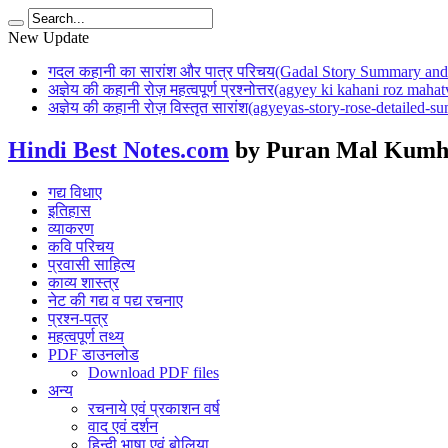
New Update
गदल कहानी का सारांश और पात्र परिचय(Gadal Story Summary and 
अज्ञेय की कहानी रोज़ महत्वपूर्ण प्रश्नोत्तर(agyey ki kahani roz mah
अज्ञेय की कहानी रोज़ विस्तृत सारांश(agyeyas-story-rose-detailed-
Hindi Best Notes.com
by Puran Mal Kumh
गद्य विधाए
इतिहास
व्याकरण
कवि परिचय
प्रवासी साहित्य
काव्य शास्त्र
नेट की गद्य व पद्य रचनाए
प्रश्न-पत्र
महत्वपूर्ण तथ्य
PDF डाउनलोड
Download PDF files
अन्य
रचनाये एवं प्रकाशन वर्ष
वाद एवं दर्शन
हिन्दी भाषा एवं बोलिया