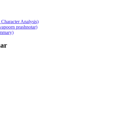
Character Analysis)
atvapoorn prashnotar)
summary)
ar