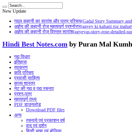
New Update
गदल कहानी का सारांश और पात्र परिचय(Gadal Story Summary and 
अज्ञेय की कहानी रोज़ महत्वपूर्ण प्रश्नोत्तर(agyey ki kahani roz mah
अज्ञेय की कहानी रोज़ विस्तृत सारांश(agyeyas-story-rose-detailed-
Hindi Best Notes.com
by Puran Mal Kumh
गद्य विधाए
इतिहास
व्याकरण
कवि परिचय
प्रवासी साहित्य
काव्य शास्त्र
नेट की गद्य व पद्य रचनाए
प्रश्न-पत्र
महत्वपूर्ण तथ्य
PDF डाउनलोड
Download PDF files
अन्य
रचनाये एवं प्रकाशन वर्ष
वाद एवं दर्शन
हिन्दी भाषा एवं बोलिया