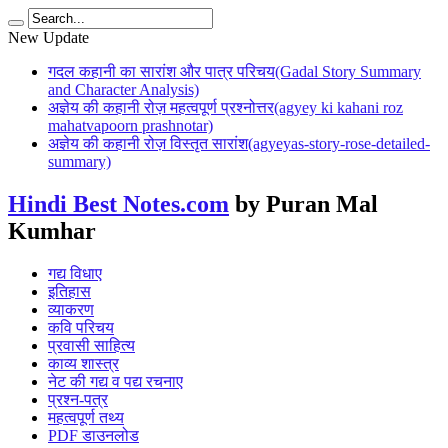
New Update
गदल कहानी का सारांश और पात्र परिचय(Gadal Story Summary
and Character Analysis)
अज्ञेय की कहानी रोज़ महत्वपूर्ण प्रश्नोत्तर(agyey ki kahani roz
mahatvapoorn prashnotar)
अज्ञेय की कहानी रोज़ विस्तृत सारांश(agyeyas-story-rose-detailed-
summary)
Hindi Best Notes.com
by Puran Mal
Kumhar
गद्य विधाए
इतिहास
व्याकरण
कवि परिचय
प्रवासी साहित्य
काव्य शास्त्र
नेट की गद्य व पद्य रचनाए
प्रश्न-पत्र
महत्वपूर्ण तथ्य
PDF डाउनलोड