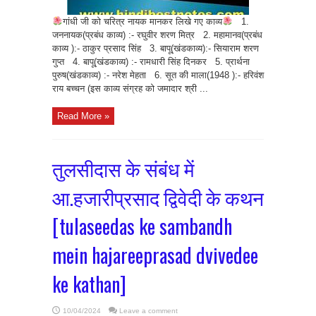
गांधी जी को चरित्र नायक मानकर लिखे गए काव्य
1.
जननायक(प्रबंध काव्य) :- रघुवीर शरण मित्र 2. महामानव(प्रबंध
काव्य ):- ठाकुर प्रसाद सिंह 3. बापू(खंडकाव्य):- सियाराम शरण
गुप्त 4. बापू(खंडकाव्य) :- रामधारी सिंह दिनकर 5. प्रार्थना
पुरुष(खंडकाव्य) :- नरेश मेहता 6. सूत की माला(1948 ):- हरिवंश
राय बच्चन (इस काव्य संग्रह को जमादार श्री ...
Read More »
तुलसीदास के संबंध में
आ.हजारीप्रसाद द्विवेदी के कथन
[tulaseedas ke sambandh
mein hajareeprasad dvivedee
ke kathan]
10/04/2024
Leave a comment