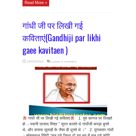
Read More »
गांधी जी पर लिखी गई
कविताएं(Gandhiji par likhi
gaee kavitaen )
29/05/2024
Leave a comment
गांधी जी पर लिखी गई कविताएं
1. तुम कागज पर लिखते
हो :- भवानी प्रसाद मिश्र ” सूरत कातते थे गांधीजी कपड़ा बुनते
थे, और कपास जुलाहों के जैसा ही धुनते थे ।“ 2. युगावतार गांधी
:- सोहनलाल द्विवेदी “चल पड़े जिधर दो डग मग में चल पड़े कोटि