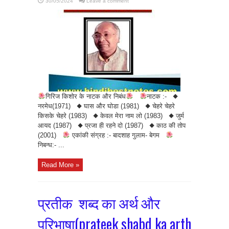
30/05/2024
Leave a comment
गिरिज किशोर के नाटक और निबंध
नाटक :- ◆
नरमेध(1971) ◆ घास और घोडा (1981) ◆ चेहरे चेहरे
किसके चेहरे (1983) ◆ केवल मेरा नाम लो (1983) ◆ जुर्म
आयद (1987) ◆ प्रजा ही रहने दो (1987) ◆ काठ की तोप
(2001)
एकांकी संग्रह :- बादशाह गुलाम- बेगम
निबन्ध:- ...
Read More »
प्रतीक शब्द का अर्थ और
परिभाषा(prateek shabd ka arth