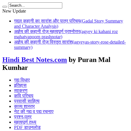
New Update
गदल कहानी का सारांश और पात्र परिचय(Gadal Story Summary
and Character Analysis)
अज्ञेय की कहानी रोज़ महत्वपूर्ण प्रश्नोत्तर(agyey ki kahani roz
mahatvapoorn prashnotar)
अज्ञेय की कहानी रोज़ विस्तृत सारांश(agyeyas-story-rose-detailed-
summary)
Hindi Best Notes.com
by Puran Mal
Kumhar
गद्य विधाए
इतिहास
व्याकरण
कवि परिचय
प्रवासी साहित्य
काव्य शास्त्र
नेट की गद्य व पद्य रचनाए
प्रश्न-पत्र
महत्वपूर्ण तथ्य
PDF डाउनलोड