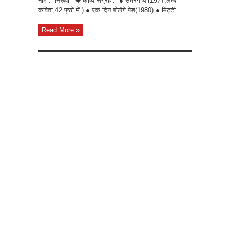
नाम :- निरूपा ◆ काव्य-संग्रह :- ● समरगाथा(1977,लम्बी
कविता,42 पृष्ठों में ) ● एक दिन बोलेंगे पेड़(1980) ● मिट्टी ...
Read More »