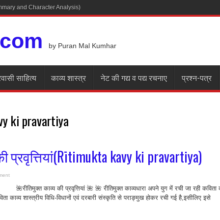
Summary and Character Analysis)
.com
by Puran Mal Kumhar
रवासी साहित्य
काव्य शास्त्र
नेट की गद्य व पद्य रचनाए
प्रश्न-पत्र
vy ki pravartiya
की प्रवृत्तियां(Rītimukta kavy ki pravartiya)
ment
प्रवृत्तियां 🌺 🌺 रीतिमुक्त काव्यधारा अपने युग में रची जा रही कविता 
ता काव्य शास्त्रीय विधि-विधानों एवं दरबारी संस्कृति से पराङ्मुख होकर रची गई है,इसीलिए इसे