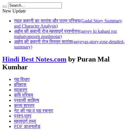
New Update
गदल कहानी का सारांश और पात्र परिचय(Gadal Story Summary
and Character Analysis)
अज्ञेय की कहानी रोज़ महत्वपूर्ण प्रश्नोत्तर(agyey ki kahani roz
mahatvapoorn prashnotar)
अज्ञेय की कहानी रोज़ विस्तृत सारांश(agyeyas-story-rose-detailed-
summary)
Hindi Best Notes.com
by Puran Mal
Kumhar
गद्य विधाए
इतिहास
व्याकरण
कवि परिचय
प्रवासी साहित्य
काव्य शास्त्र
नेट की गद्य व पद्य रचनाए
प्रश्न-पत्र
महत्वपूर्ण तथ्य
PDF डाउनलोड