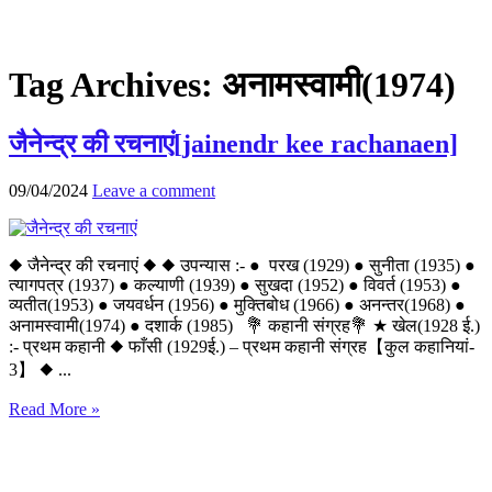
Tag Archives:
अनामस्वामी(1974)
जैनेन्द्र की रचनाएं[jainendr kee rachanaen]
09/04/2024
Leave a comment
◆ जैनेन्द्र की रचनाएं ◆ ◆ उपन्यास :- ● परख (1929) ● सुनीता (1935) ●
त्यागपत्र (1937) ● कल्याणी (1939) ● सुखदा (1952) ● विवर्त (1953) ●
व्यतीत(1953) ● जयवर्धन (1956) ● मुक्तिबोध (1966) ● अनन्तर(1968) ●
अनामस्वामी(1974) ● दशार्क (1985) 💐 कहानी संग्रह💐 ★ खेल(1928 ई.)
:- प्रथम कहानी ◆ फाँसी (1929ई.) – प्रथम कहानी संग्रह【कुल कहानियां-
3】 ◆ ...
Read More »