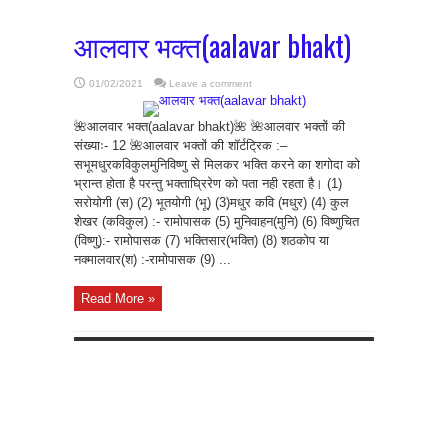
आलवार भक्त(aalavar bhakt)
01/02/2021
Leave a comment
🌺आलवार भक्त(aalavar bhakt)🌺 🌺आलवार भक्तों की
संख्याः- 12 🌺आलवार भक्तों की शॉर्टट्रिक :–
सभूमधुरकविकुलमुनिविष्णु से मिलकर भक्ति करने का शगोदा को
भ्रान्त होता है परन्तु भक्ताघ्रिरेण को पता नही रहता है। (1)
सरोयोगी (स) (2) भूतयोगी (भू) (3)मधुर कवि (मधुर) (4) कुल
शेखर (कविकुल) :- रामोपासक (5) मुनिवाहन(मुनि) (6) विष्णुचित
(विष्णु):- रामोपासक (7) भक्तिसार(भक्ति) (8) शठकोप या
नक्मालवार(श) :-रामोपासक (9) ...
Read More »