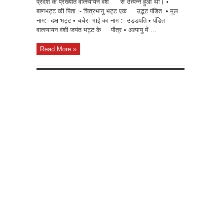
प्रदेश के प्रख्यात वात्स्यायन वंश से उत्पन्न हुआ था। •
बाणभट्ट की पिता :- चित्रभानु भट्ट एक उद्भट पंडित • मूल
नाम:- दक्ष भट्ट • चचेरा भाई का नाम :- उड्डपति • पंडित
वात्स्यायन वंशी जयंत भट्ट के पौत्र • अल्पायु में ...
Read More »