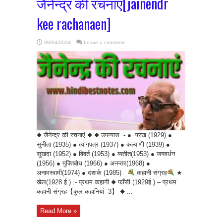
जैनेन्द्र की रचनाएं[jainendr
kee rachanaen]
09/04/2024
Leave a comment
◆ जैनेन्द्र की रचनाएं ◆ ◆ उपन्यास :- ● परख (1929) ●
सुनीता (1935) ● त्यागपत्र (1937) ● कल्याणी (1939) ●
सुखदा (1952) ● विवर्त (1953) ● व्यतीत(1953) ● जयवर्धन
(1956) ● मुक्तिबोध (1966) ● अनन्तर(1968) ●
अनामस्वामी(1974) ● दशार्क (1985)
कहानी संग्रह
★
खेल(1928 ई.) :- प्रथम कहानी ◆ फाँसी (1929ई.) – प्रथम
कहानी संग्रह【कुल कहानियां- 3】 ◆ ...
Read More »