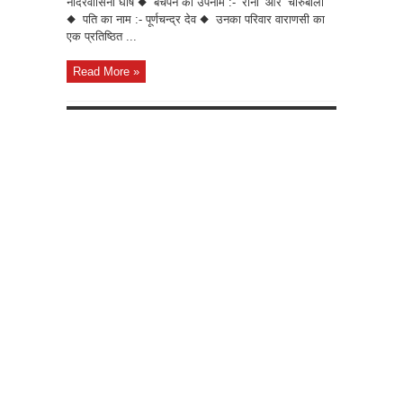
नीदरवासिनी घोष ◆ बचपन का उपनाम :- ‘रानी’ और ‘चारुबाला’
◆ पति का नाम :- पूर्णचन्द्र देव ◆ उनका परिवार वाराणसी का
एक प्रतिष्ठित ...
Read More »