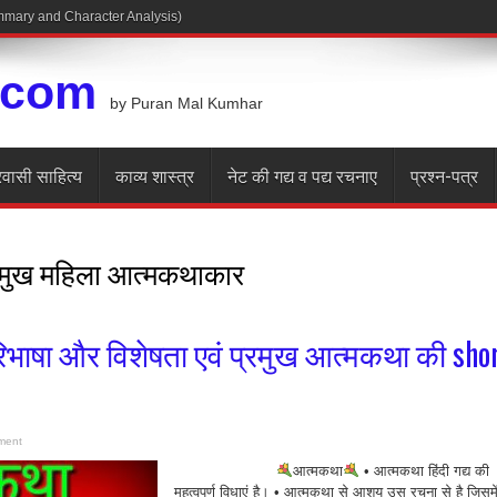
Summary and Character Analysis)
.com
by Puran Mal Kumhar
रवासी साहित्य
काव्य शास्त्र
नेट की गद्य व पद्य रचनाए
प्रश्न-पत्र
रमुख महिला आत्मकथाकार
भाषा और विशेषता एवं प्रमुख आत्मकथा की sho
ment
आत्मकथा
• आत्मकथा हिंदी गद्य की
महत्वपूर्ण विधाएं है। • आत्मकथा से आशय उस रचना से है जिसमे