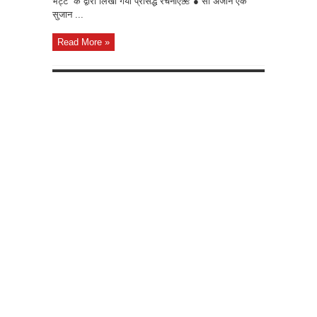
भट्ट के द्वारा लिखी गयी प्रसिद्ध रचनाएँ🌺 ● सौ अजान एक
सुजान ...
Read More »