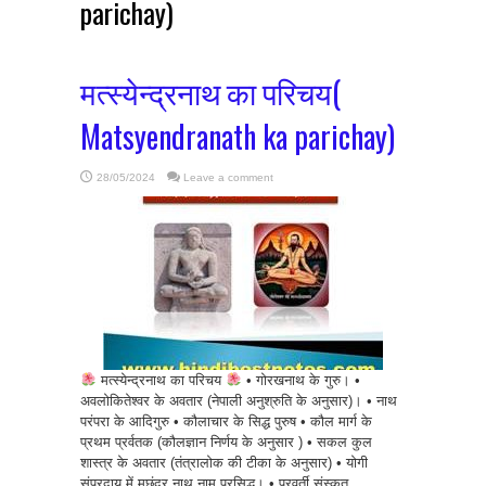
parichay)
मत्स्येन्द्रनाथ का परिचय(
Matsyendranath ka parichay)
28/05/2024
Leave a comment
मत्स्येन्द्रनाथ का परिचय
• गोरखनाथ के गुरु। •
अवलोकितेश्वर के अवतार (नेपाली अनुश्रुति के अनुसार)। • नाथ
परंपरा के आदिगुरु • कौलाचार के सिद्ध पुरुष • कौल मार्ग के
प्रथम प्रर्वतक (कौलज्ञान निर्णय के अनुसार ) • सकल कुल
शास्त्र के अवतार (तंत्रालोक की टीका के अनुसार) • योगी
संप्रदाय में मछंदर नाथ नाम प्रसिद्ध। • परवर्ती संस्कृत ...