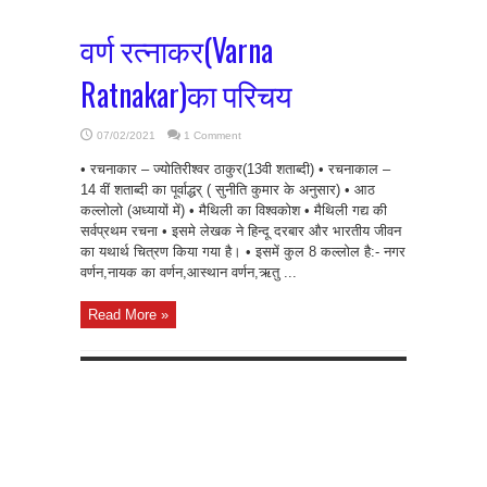
वर्ण रत्नाकर(Varna
Ratnakar)का परिचय
07/02/2021
1 Comment
• रचनाकार – ज्योतिरीश्वर ठाकुर(13वी शताब्दी) • रचनाकाल –
14 वीं शताब्दी का पूर्वाद्धर् ( सुनीति कुमार के अनुसार) • आठ
कल्लोलो (अध्यायों में) • मैथिली का विश्वकोश • मैथिली गद्य की
सर्वप्रथम रचना • इसमे लेखक ने हिन्दू दरबार और भारतीय जीवन
का यथार्थ चित्रण किया गया है। • इसमें कुल 8 कल्लोल है:- नगर
वर्णन,नायक का वर्णन,आस्थान वर्णन,ऋतु ...
Read More »