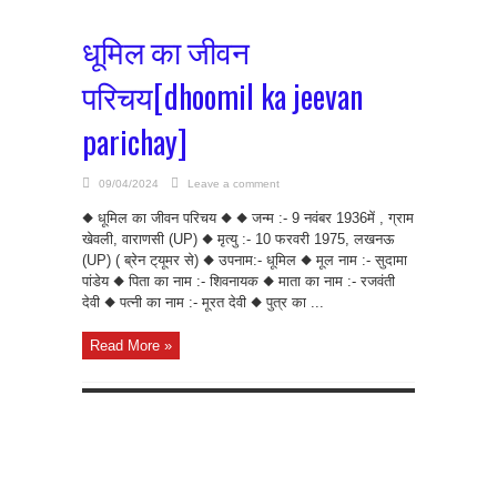
धूमिल का जीवन
परिचय[dhoomil ka jeevan
parichay]
09/04/2024
Leave a comment
◆ धूमिल का जीवन परिचय ◆ ◆ जन्म :- 9 नवंबर 1936में , ग्राम
खेवली, वाराणसी (UP) ◆ मृत्यु :- 10 फरवरी 1975, लखनऊ
(UP) ( ब्रेन ट्‌यूमर से) ◆ उपनाम:- धूमिल ◆ मूल नाम :- सुदामा
पांडेय ◆ पिता का नाम :- शिवनायक ◆ माता का नाम :- रजवंती
देवी ◆ पत्नी का नाम :- मूरत देवी ◆ पुत्र का ...
Read More »