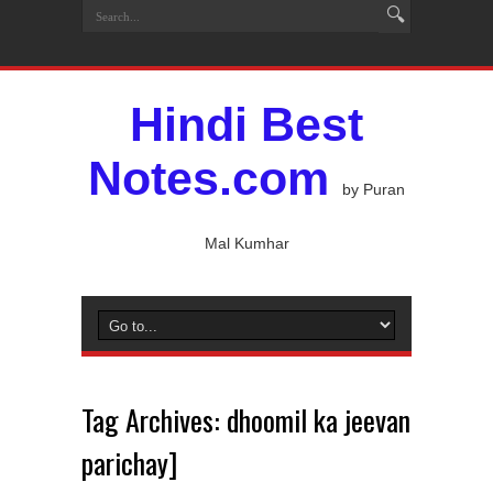
Hindi Best
Notes.com
by Puran
Mal Kumhar
Tag Archives:
dhoomil ka jeevan
parichay]