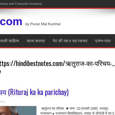
Summary and Character Analysis)
.com
by Puran Mal Kumhar
रवासी साहित्य
काव्य शास्त्र
नेट की गद्य व पद्य रचनाए
प्रश्न-पत्र
https://hindibestnotes.com/ऋतुराज-का-परिचय-
/
य (Rituraj ka ka parichay)
ment
ऋतुराज का परिचय ◆ जन्म :10 फ़रवरी 1940 ,भरतपुर,
राजस्थान ● राजस्थान विश्वविद्यालय, जयपुर से अँग्रेज़ी में एम.ए.