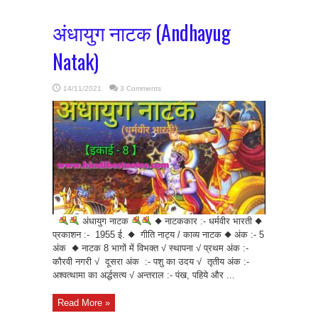
अंधायुग नाटक (Andhayug
Natak)
14/11/2021
3 Comments
अंधायुग नाटक
◆ नाटककार :- धर्मवीर भारती ◆
प्रकाशन :- 1955 ई. ◆ गीति नाट्य / काव्य नाटक ◆ अंक :- 5
अंक ◆ नाटक 8 भागों में विभक्त √ स्थापना √ प्रथम अंक :-
कौरवी नगरी √ दूसरा अंक :- पशु का उदय √ तृतीय अंक :-
अश्वत्थामा का अर्द्धसत्य √ अन्तराल :- पंख, पहिये और ...
Read More »