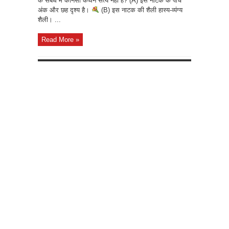
के संबंध में कौनसा कथन सत्य नही है? (A) इस नाटक के पांच
अंक और छह दृश्य है।
(B) इस नाटक की शैली हास्य-व्यंग्य
शैली। ...
Read More »