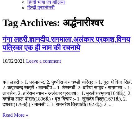
हिन्दी भाषा एवं बोलिया
हिन्दी प्रश्नोतरी
Tag Archives:
अर्द्धनारीश्वर
गंगा लहरी,ज्ञानदीप,रागमाला,अलंकार प्रकाश,विनय
पत्रिका एक ही नाम की रचनाये
10/02/2021
Leave a comment
गंगा लहरी :- 1. पद्माकर, 2. पृथ्वीराज • चण्डी चरित्र :- 1. गुरू गोविन्द सिंह,
2. कपूरचन्द खत्री • ज्ञानदीप – 1. शेखनबी, 2. दरिया साहब • रागमाला :- 1.
तानसेन, 2. हरिराम व्याम • अलंकार प्रकाश :- 1. मुरलीधरभूषण(1648ई.), 2.
कन्हैया लाल पोद्दार(1896ई.) • वृत विचार :- 1. सुखदेव मिश्र(1671ई.), 2.
दशरथ(1799ई.) • मानसी :- 1. रामनरेश त्रिपाठी(1927ई.), 2. ...
Read More »