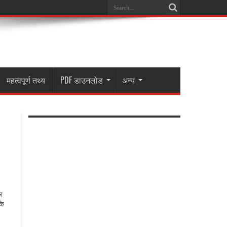
महत्वपूर्ण तथ्य
PDF डाउनलोड
अन्य
र
के