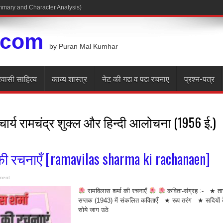
Summary and Character Analysis)
.com
by Puran Mal Kumhar
रवासी साहित्य
काव्य शास्त्र
नेट की गद्य व पद्य रचनाए
प्रश्न-पत्र
ार्य रामचंद्र शुक्ल और हिन्दी आलोचना (1956 ई.)
की रचनाएँ [ramavilas sharma ki rachanaen]
ment
रामविलास शर्मा की रचनाएँ
कविता-संग्रह :- ★ ता
सप्तक (1943) में संकलित कविताएँ ★ रूप तरंग ★ सदियों 
सोये जाग उठे