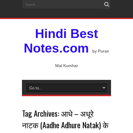
Hindi Best
Notes.com
by Puran
Mal Kumhar
Tag Archives:
आधे – अधूरे
नाटक (Aadhe Adhure Natak) के