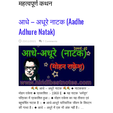
महत्वपूर्ण कथन
आधे – अधूरे नाटक (Aadhe
Adhure Natak)
23/11/2021
7 Comments
आधे – अधूरे नाटक
◆ नाटककार :-
मोहन राकेश ◆ प्रकाशित :- 1969 ई. ◆ यह नाटक ‘धर्मयुग’
पत्रिका में प्रकाशित हुआ। ◆ मोहन राकेश का यह तीसरा एवं
बहुचर्चित नाटक है । ◆ आधे-आधूरे पारिवारिक जीवन के विघटन
की गाथा है। ◆ आधे – अधूरे में एक भी अंक नहीं है। ...