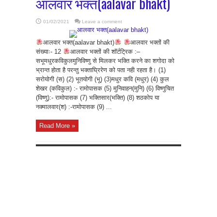
आलवार भक्त(aalavar bhakt)
01/02/2021
Leave a comment
आलवार भक्त(aalavar bhakt)
आलवार भक्तों की
संख्याः- 12
आलवार भक्तों की शॉर्टट्रिक :–
सभूमधुरकविकुलमुनिविष्णु से मिलकर भक्ति करने का शगोदा को
भ्रान्त होता है परन्तु भक्ताघ्रिरेण को पता नही रहता है। (1)
सरोयोगी (स) (2) भूतयोगी (भू) (3)मधुर कवि (मधुर) (4) कुल
शेखर (कविकुल) :- रामोपासक (5) मुनिवाहन(मुनि) (6) विष्णुचित
(विष्णु):- रामोपासक (7) भक्तिसार(भक्ति) (8) शठकोप या
नक्मालवार(श) :-रामोपासक (9) ...
Read More »