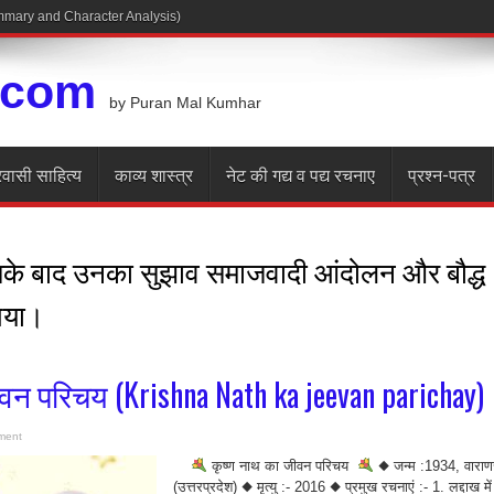
Summary and Character Analysis)
.com
by Puran Mal Kumhar
रवासी साहित्य
काव्य शास्त्र
नेट की गद्य व पद्य रचनाए
प्रश्न-पत्र
के बाद उनका सुझाव समाजवादी आंदोलन और बौद्ध
गया।
वन परिचय (Krishna Nath ka jeevan parichay)
ment
कृष्ण नाथ का जीवन परिचय
◆ जन्म :1934, वाराण
(उत्तरप्रदेश) ◆ मृत्यु :- 2016 ◆ प्रमुख रचनाएं :- 1. लद्दाख में