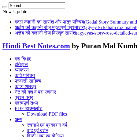
New Update
गदल कहानी का सारांश और पात्र परिचय(Gadal Story Summary and 
अज्ञेय की कहानी रोज़ महत्वपूर्ण प्रश्नोत्तर(agyey ki kahani roz mah
अज्ञेय की कहानी रोज़ विस्तृत सारांश(agyeyas-story-rose-detailed-
Hindi Best Notes.com
by Puran Mal Kumh
गद्य विधाए
इतिहास
व्याकरण
कवि परिचय
प्रवासी साहित्य
काव्य शास्त्र
नेट की गद्य व पद्य रचनाए
प्रश्न-पत्र
महत्वपूर्ण तथ्य
PDF डाउनलोड
Download PDF files
अन्य
रचनाये एवं प्रकाशन वर्ष
वाद एवं दर्शन
हिन्दी भाषा एवं बोलिया