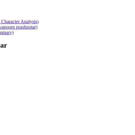
Character Analysis)
atvapoorn prashnotar)
summary)
ar