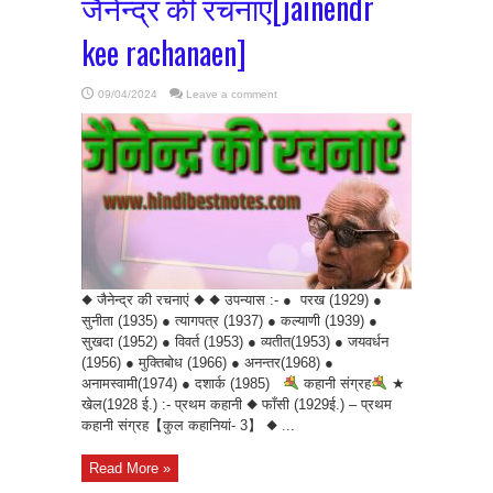
जैनेन्द्र की रचनाएं[jainendr
kee rachanaen]
09/04/2024
Leave a comment
◆ जैनेन्द्र की रचनाएं ◆ ◆ उपन्यास :- ● परख (1929) ●
सुनीता (1935) ● त्यागपत्र (1937) ● कल्याणी (1939) ●
सुखदा (1952) ● विवर्त (1953) ● व्यतीत(1953) ● जयवर्धन
(1956) ● मुक्तिबोध (1966) ● अनन्तर(1968) ●
अनामस्वामी(1974) ● दशार्क (1985)
कहानी संग्रह
★
खेल(1928 ई.) :- प्रथम कहानी ◆ फाँसी (1929ई.) – प्रथम
कहानी संग्रह【कुल कहानियां- 3】 ◆ ...
Read More »