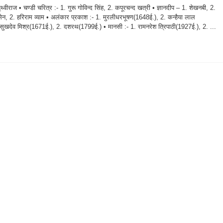
थ्वीराज • चण्डी चरित्र :- 1. गुरू गोविन्द सिंह, 2. कपूरचन्द खत्री • ज्ञानदीप – 1. शेखनबी, 2.
ेन, 2. हरिराम व्याम • अलंकार प्रकाश :- 1. मुरलीधरभूषण(1648ई.), 2. कन्हैया लाल
1. सुखदेव मिश्र(1671ई.), 2. दशरथ(1799ई.) • मानसी :- 1. रामनरेश त्रिपाठी(1927ई.), 2. ...