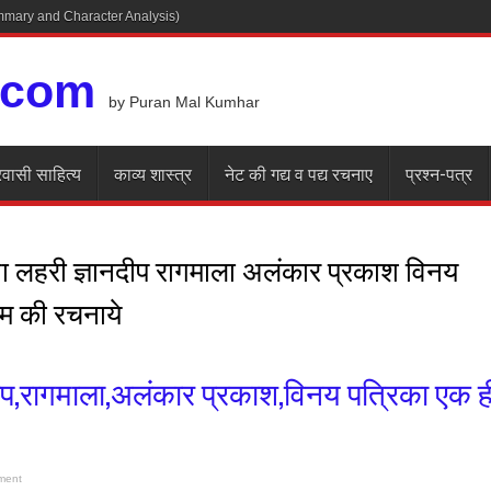
Summary and Character Analysis)
.com
by Puran Mal Kumhar
रवासी साहित्य
काव्य शास्त्र
नेट की गद्य व पद्य रचनाए
प्रश्न-पत्र
गा लहरी ज्ञानदीप रागमाला अलंकार प्रकाश विनय
ाम की रचनाये
दीप,रागमाला,अलंकार प्रकाश,विनय पत्रिका एक ह
ment