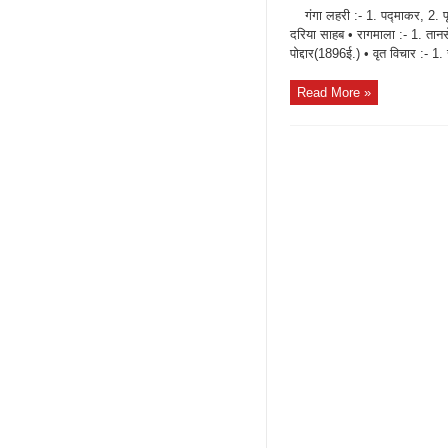
गंगा लहरी :- 1. पद्माकर, 2. पृ
दरिया साहब • रागमाला :- 1. तानस
पोद्दार(1896ई.) • वृत विचार :- 
Read More »