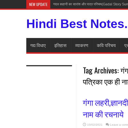
NEW UPDATE
गदल कहानी का सारांश और पात्र परिचय(Gadal Story 
Hindi Best Notes
गद्य विधाए
इतिहास
व्याकरण
कवि परिचय
प्
Tag Archives:
गं
पत्रिका एक ही न
गंगा लहरी,ज्ञान
नाम की रचनाये
10/02/2021
Leave a com