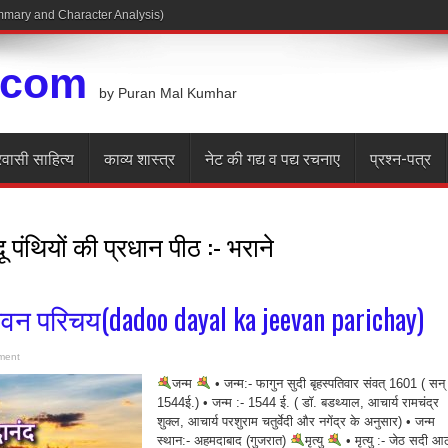
.com
by Puran Mal Kumhar
रवासी साहित्य
काव्य शास्त्र
नेट की गद्य व पद्य रचनाए
प्रश्न-पत्र
ू पंथियों की प्रधान पीठ :- भराने
ीवन परिचय(dadoo dayal ka jeevan parichay)
ment
जन्म
• जन्म:- फागुन सुदी बृहस्पतिवार संवत् 1601 ( सन्
1544ई.) • जन्म :- 1544 ई. ( डॉ. बडथ्याल, आचार्य रामचंद्र
शुक्ल, आचार्य परशुराम चतुर्वेदी और नगेंद्र के अनुसार) • जन्म
स्थान:- अहमदाबाद (गुजरात)
मृत्यु
• मृत्यु :- जेठ सदी आ