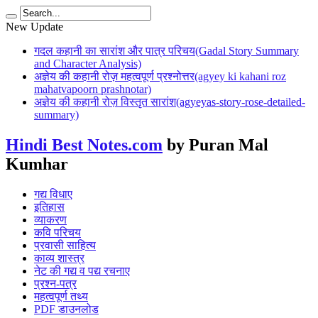
New Update
गदल कहानी का सारांश और पात्र परिचय(Gadal Story Summary
and Character Analysis)
अज्ञेय की कहानी रोज़ महत्वपूर्ण प्रश्नोत्तर(agyey ki kahani roz
mahatvapoorn prashnotar)
अज्ञेय की कहानी रोज़ विस्तृत सारांश(agyeyas-story-rose-detailed-
summary)
Hindi Best Notes.com
by Puran Mal
Kumhar
गद्य विधाए
इतिहास
व्याकरण
कवि परिचय
प्रवासी साहित्य
काव्य शास्त्र
नेट की गद्य व पद्य रचनाए
प्रश्न-पत्र
महत्वपूर्ण तथ्य
PDF डाउनलोड