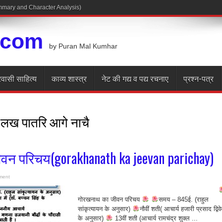
Summary and Character Analysis)
.com
by Puran Mal Kumhar
रवासी साहित्य
काव्य शास्त्र
नेट की गद्य व पद्य रचनाए
प्रश्न-पत्र
 लख पातरि आगे नाचै
न परिचय(gorakhanath ka jeevan parichay)
ment
गोरखनाथ का जीवन परिचय
समय – 845ई. (राहुल
सांकृत्यायन के अनुसार)
नौवीं शती( आचार्य हजारी प्रसाद द्विवे
के अनुसार)
13वीं शती (आचार्य रामचंद्र शुक्ल ...