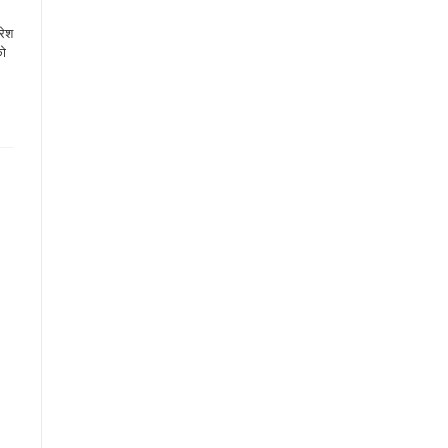
रेश
को