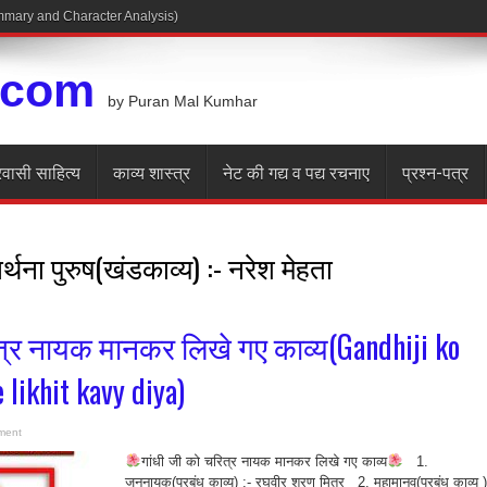
Summary and Character Analysis)
.com
by Puran Mal Kumhar
रवासी साहित्य
काव्य शास्त्र
नेट की गद्य व पद्य रचनाए
प्रश्न-पत्र
ार्थना पुरुष(खंडकाव्य) :- नरेश मेहता
ित्र नायक मानकर लिखे गए काव्य(Gandhiji ko
 likhit kavy diya)
ment
गांधी जी को चरित्र नायक मानकर लिखे गए काव्य
1.
जननायक(प्रबंध काव्य) :- रघुवीर शरण मित्र 2. महामानव(प्रबंध काव्य )