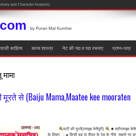
Summary and Character Analysis)
.com
by Puran Mal Kumhar
रवासी साहित्य
काव्य शास्त्र
नेट की गद्य व पद्य रचनाए
प्रश्न-पत्र
ू मामा
की मूरते से (Baiju Mama,Maatee kee mooraten
माटी की मूरतें(रामवृक्ष बेनीपुरी)
◆ श्रीरामवृक्ष बेनीप
के विचार :- ● किसी बड़ या पीपल के पेड़ के नीचे, चबूतरे पर क