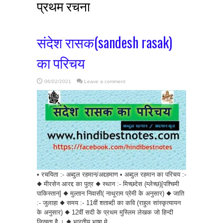
प्रथम रचना
संदेश रासक(sandesh rasak)
का परिचय
06/02/2021
Leave a comment
• रचयिता :- अब्दुल रहमान/अद्दहमाण • अब्दुल रहमान का परिचय :-
◆ मीरसेन आरद्द का पुत्र ◆ स्थान :- मिच्छदेस (म्लेच्छ)[पश्चिमी
पाकिस्तान] ◆ मुल्तान निवासी( नाथूराम प्रेमी के अनुसार) ◆ जाति
:- जुलाहा ◆ समय :- 11वीं शताब्दी का कवि (राहुल सांस्कृत्यायन
के अनुसार) ◆ 12वीं सदी के प्रथम मुस्लिम लेखक जो हिन्दी
लिखता है । ◆ भारतीय भाषा मे ...