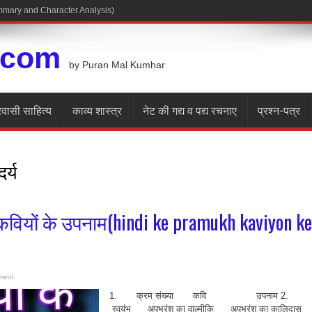
Summary and Character Analysis)
.com
by Puran Mal Kumhar
रवासी साहित्य
काव्य शास्त्र
नेट की गद्य व पद्य रचनाए
प्रश्न-पत्र
दर्य
ख कवियों के उपनाम(hindi ke pramukh kaviyon ke
ment
1. क्रम संख्या कवि उपनाम 
स्वयंभू अपभ्रंश का वाल्मीकि अपभ्रंश का कालिदा