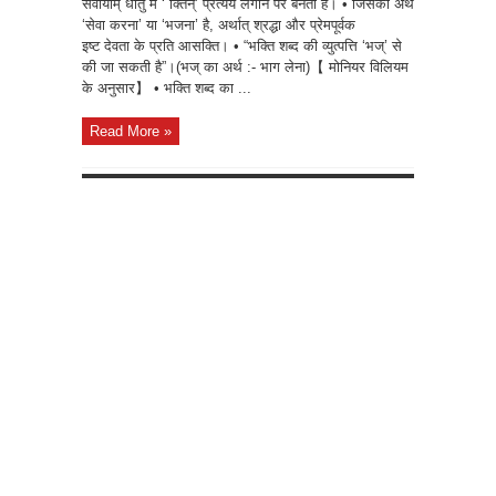
सेवायाम् धातु में ‘ क्तिन्’ प्रत्यय लगाने पर बनता है। • जिसका अर्थ
‘सेवा करना’ या ‘भजना’ है, अर्थात् श्रद्धा और प्रेमपूर्वक
इष्ट देवता के प्रति आसक्ति। • “भक्ति शब्द की व्युत्पत्ति ‘भज्’ से
की जा सकती है”।(भज् का अर्थ :- भाग लेना)【 मोनियर विलियम
के अनुसार】 • भक्ति शब्द का ...
Read More »