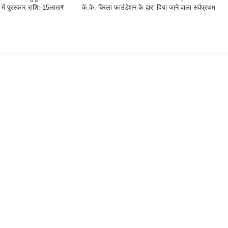
ें पुरस्कार राशि:-15लाख₹ · के.के. बिरला फाउंडेशन के द्वारा दिया जाने वाला सर्वप्रथम