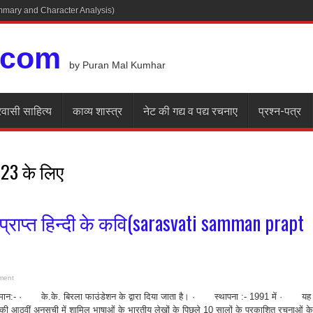
Summary and Character Analysis)
.com
by Puran Mal Kumhar
रवासी साहित्य
काव्य शास्त्र
नेट की गद्य व पद्य रचनाए
प्रश्न-पत्र
23 के लिए
प्राप्त हिन्दी के कवि(sarasvati samman prapt
ment
्मान:- · के.के. बिरला फाउंडेशन के द्वारा दिया जाता है। · स्थापना :- 1991 में · यह
न की आठवीं अनुसूची में शामिल भाषाओं के भारतीय लेखों के पिछले 10 सालों के प्रकाशित रचनाओं के