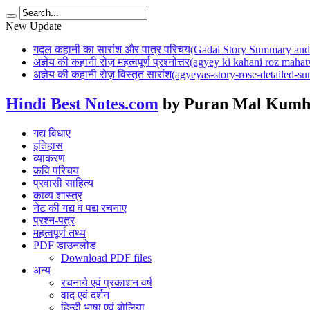
New Update
गदल कहानी का सारांश और पात्र परिचय(Gadal Story Summary and 
अज्ञेय की कहानी रोज़ महत्वपूर्ण प्रश्नोत्तर(agyey ki kahani roz mah
अज्ञेय की कहानी रोज़ विस्तृत सारांश(agyeyas-story-rose-detailed-
Hindi Best Notes.com
by Puran Mal Kumh
गद्य विधाए
इतिहास
व्याकरण
कवि परिचय
प्रवासी साहित्य
काव्य शास्त्र
नेट की गद्य व पद्य रचनाए
प्रश्न-पत्र
महत्वपूर्ण तथ्य
PDF डाउनलोड
Download PDF files
अन्य
रचनाये एवं प्रकाशन वर्ष
वाद एवं दर्शन
हिन्दी भाषा एवं बोलिया