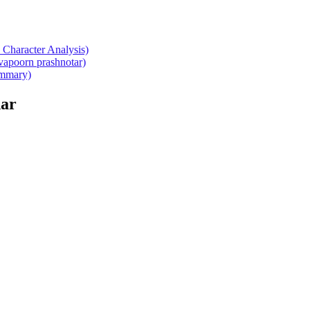
Character Analysis)
atvapoorn prashnotar)
summary)
ar