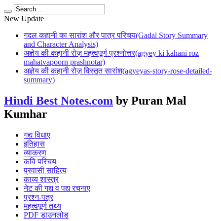
New Update
गदल कहानी का सारांश और पात्र परिचय(Gadal Story Summary
and Character Analysis)
अज्ञेय की कहानी रोज़ महत्वपूर्ण प्रश्नोत्तर(agyey ki kahani roz
mahatvapoorn prashnotar)
अज्ञेय की कहानी रोज़ विस्तृत सारांश(agyeyas-story-rose-detailed-
summary)
Hindi Best Notes.com
by Puran Mal
Kumhar
गद्य विधाए
इतिहास
व्याकरण
कवि परिचय
प्रवासी साहित्य
काव्य शास्त्र
नेट की गद्य व पद्य रचनाए
प्रश्न-पत्र
महत्वपूर्ण तथ्य
PDF डाउनलोड