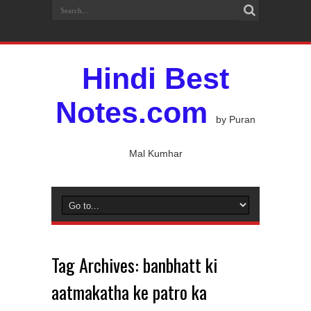
Hindi Best
Notes.com
by Puran
Mal Kumhar
Tag Archives:
banbhatt ki
aatmakatha ke patro ka