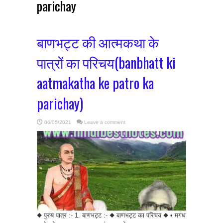
parichay
बाणभट्ट की आत्मकथा के
पात्रों का परिचय(banbhatt ki
aatmakatha ke patro ka
parichay)
06/05/2021
Leave a comment
◆ पुरुष पात्र :- 1. बाणभट्ट :- ◆ बाणभट्ट का परिचय ◆ • मगध