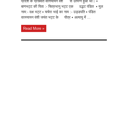
प्रदेश के प्रख्यात वात्स्यायन वंश से उत्पन्न हुआ था। •
बाणभट्ट की पिता :- चित्रभानु भट्ट एक उद्भट पंडित • मूल
नाम:- दक्ष भट्ट • चचेरा भाई का नाम :- उड्डपति • पंडित
वात्स्यायन वंशी जयंत भट्ट के पौत्र • अल्पायु में ...
Read More »