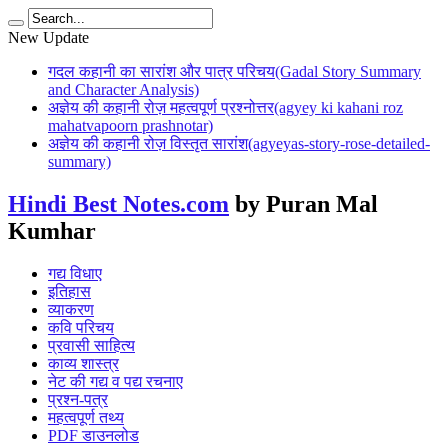
New Update
गदल कहानी का सारांश और पात्र परिचय(Gadal Story Summary
and Character Analysis)
अज्ञेय की कहानी रोज़ महत्वपूर्ण प्रश्नोत्तर(agyey ki kahani roz
mahatvapoorn prashnotar)
अज्ञेय की कहानी रोज़ विस्तृत सारांश(agyeyas-story-rose-detailed-
summary)
Hindi Best Notes.com
by Puran Mal
Kumhar
गद्य विधाए
इतिहास
व्याकरण
कवि परिचय
प्रवासी साहित्य
काव्य शास्त्र
नेट की गद्य व पद्य रचनाए
प्रश्न-पत्र
महत्वपूर्ण तथ्य
PDF डाउनलोड